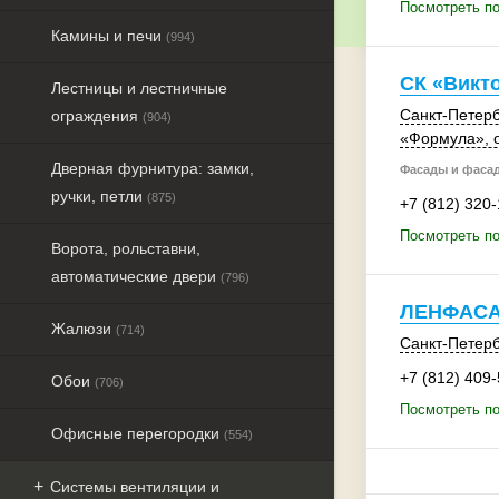
Посмотреть п
Камины и печи
(994)
СК «Викт
Лестницы и лестничные
Санкт-Петерб
ограждения
(904)
«Формула»,
Дверная фурнитура: замки,
Фасады и фаса
ручки, петли
(875)
+7 (812) 320
Посмотреть по
Ворота, рольставни,
автоматические двери
(796)
ЛЕНФАС
Жалюзи
(714)
Санкт-Петерб
+7 (812) 409
Обои
(706)
Посмотреть п
Офисные перегородки
(554)
Системы вентиляции и