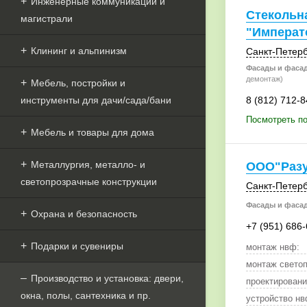
Инженерные коммуникации и
Стекольн
магистрали
"Императ
Клининг и альпинизм
Санкт-Петерб
Фасады и фаса
демонтаж)
Мебель, постройки и
инструменты для дачи/сада/бани
8 (812) 712-8
Посмотреть по
Мебель и товары для дома
Металлургия, металло- и
ООО"Раз
светопрозрачные конструкции
Санкт-Петерб
Фасады и фаса
Охрана и безопасность
+7 (951) 686
Подарки и сувениры
монтаж нвф:
монтаж свето
Производство и установка: двери,
проектировани
окна, полы, сантехника и пр.
устройство нв