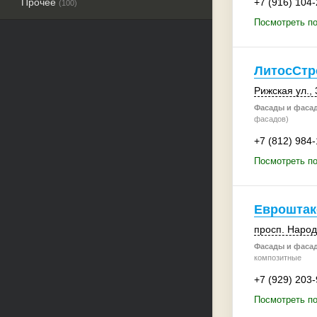
Прочее
+7 (916) 104
(100)
Посмотреть по
ЛитосСтр
Рижская ул., 
Фасады и фаса
фасадов)
+7 (812) 984
Посмотреть по
Евроштак
просп. Народ
Фасады и фаса
композитные
+7 (929) 203
Посмотреть по