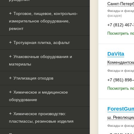
Санкт-Петерб
Фасады и фаса
Торговое, пищевое, контрольно-
фасадов)
измерительное оборудование,
+7 (812) 467
ремонт
Посмотреть п
Тротуарная плитка, асфальт
DaVita
Упаковочные оборудования и
Комендантски
материалы
Фасады и фаса
Утилизация отходов
+7 (981) 898
Посмотреть по
Химическое и медицинское
оборудование
ForestGu
Химическое производство:
ш. Революции
пластмассы, резиновые изделия
Фасады и фаса