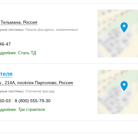
 Тельмана
,
Россия
location_on
дные системы:
Панели фасадные, алюминиевые
-46-47
дробнее: Сталь ТД
ителя
location_on
.
,
214А
,
посёлок Парголово
,
Россия
дные системы:
Утепление фасада
-60-03
8 (800) 555-79-30
дробнее: Три строителя