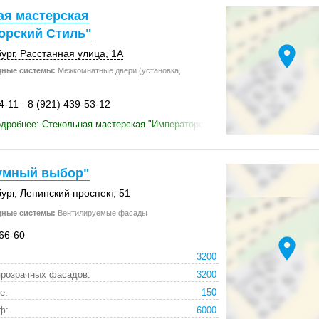
ая мастерская
орский Стиль"
location_on
ург
, Расстанная улица, 1А
дные системы:
Межкомнатные двери (установка,
4-11
8 (921) 439-53-12
дробнее: Стекольная мастерская "Императорский Стиль"
умный выбор"
ург
, Ленинский проспект, 51
дные системы:
Вентилируемые фасады
-66-60
location_on
3200
прозрачных фасадов:
3200
е:
150
ф:
6000