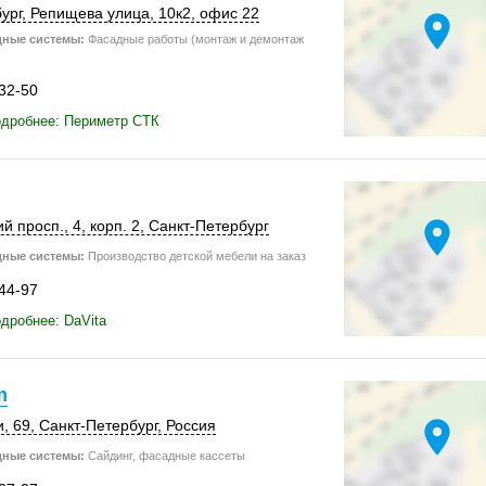
ург
,
Репищева улица
,
10к2
,
офис 22
location_on
дные системы:
Фасадные работы (монтаж и демонтаж
-32-50
одробнее: Периметр СТК
location_on
й просп., 4,
корп. 2
,
Санкт-Петербург
дные системы:
Производство детской мебели на заказ
-44-97
дробнее: DaVita
m
location_on
, 69
,
Санкт-Петербург
,
Россия
дные системы:
Сайдинг, фасадные кассеты