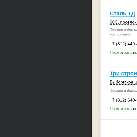
Сталь ТД
60С
,
посёлок
Фасады и фаса
композитные
+7 (812) 449
Посмотреть по
Три стро
Выборгское ш
Фасады и фаса
+7 (812) 640
Посмотреть по