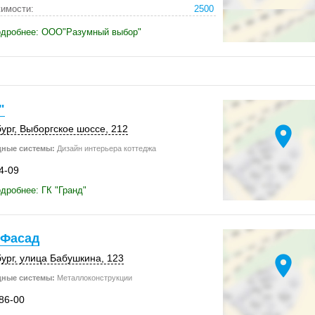
имости:
2500
одробнее: ООО"Разумный выбор"
"
location_on
ург
,
Выборгское шоссе
,
212
дные системы:
Дизайн интерьера коттеджа
4-09
дробнее: ГК "Гранд"
Фасад
location_on
ург
,
улица Бабушкина
,
123
дные системы:
Металлоконструкции
-86-00