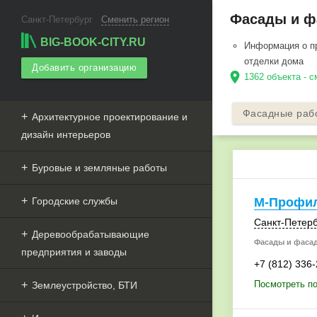
Фасады и фа
Санкт-Петербург
Сменить регион
BIG-BOOK-CITY.RU
Информация о п
отделки дома
Добавить организацию
location_on
1362 объекта - с
Фасадные раб
Архитектурное проектирование и
дизайн интерьеров
Буровые и земляные работы
Городские службы
М-Профи
Санкт-Петерб
Деревообрабатывающие
Фасады и фаса
предприятия и заводы
+7 (812) 336
Посмотреть п
Землеустройство, БТИ