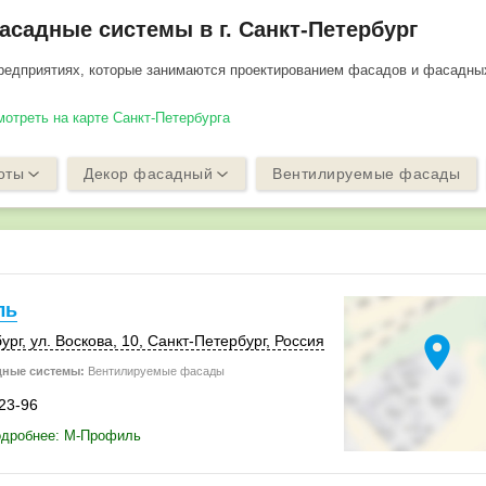
садные системы в г. Санкт-Петербург
редприятиях, которые занимаются проектированием фасадов и фасадны
мотреть на карте Санкт-Петербурга
оты
Декор фасадный
Вентилируемые фасады
ль
location_on
ург
,
ул. Воскова, 10
,
Санкт-Петербург
,
Россия
дные системы:
Вентилируемые фасады
-23-96
одробнее: М-Профиль