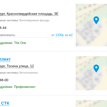
ург
, Красногвардейская площадь, 3Е
location_on
дные системы:
Вентилируемые фасады
4-44
рмопанель:
от 1200р за м2
дробнее: The One
лект
location_on
ург
,
Тосина улица, 12
дные системы:
Металлопрокат
-48-00
одробнее: Профкомплект
 СТК