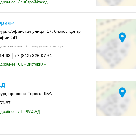
одробнее: ЛенСтройФасад
ория»
ург
,
Софийская улица, 17
, бизнес-центр
location_on
офис 241
дные системы:
Вентилируемые фасады
-14-93
+7 (812) 326-07-61
дробнее: СК «Виктория»
АД
location_on
ург
,
проспект Тореза
,
95А
-50-87
одробнее: ЛЕНФАСАД