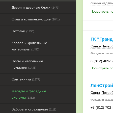
оценка недвиж
Двери и дверные блоки
(2473)
Посмотреть п
Окна и комплектующие
(1841)
Потолки
(1455)
ГК "Гранд
Кровля и кровельные
Санкт-Петерб
материалы
(1450)
Фасады и фаса
Полы и напольные
8 (812) 409-9
покрытия
(1435)
Посмотреть по
Сантехника
(1377)
ЛенСтрой
Фасады и фасадные
Санкт-Петерб
системы
(1362)
Фасады и фаса
+7 (812) 702
Заборы и ограждения
(1111)