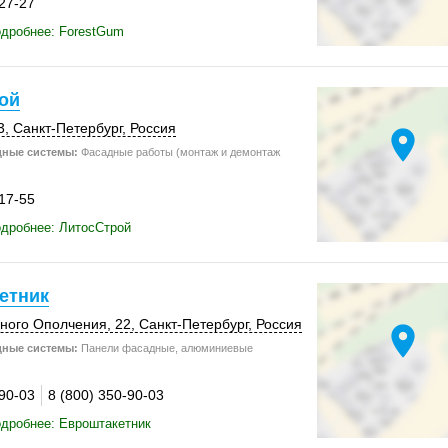
-27-27
дробнее: ForestGum
ой
3
,
Санкт-Петербург
,
Россия
location_on
дные системы:
Фасадные работы (монтаж и демонтаж
-17-55
дробнее: ЛитосСтрой
етник
ного Ополчения, 22,
Санкт-Петербург
,
Россия
location_on
дные системы:
Панели фасадные, алюминиевые
-90-03
8 (800) 350-90-03
дробнее: Евроштакетник