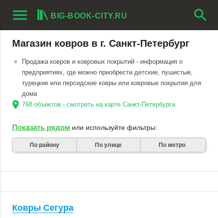
menu
search
BIG-BOOK-CITY.RU
Магазин ковров в г. Санкт-Петербург
Продажа ковров и ковровых покрытий - информация о
предприятиях, где можно приобрести детские, пушистые,
турецкие или персидские ковры или ковровые покрытия для
дома
location_on
768 объектов - смотреть на карте Санкт-Петербурга
Показать рядом
или используйте фильтры:
По району
По улице
По метро
Ковры Сегура