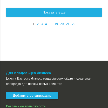
Показать еще
1
2
3
4
...
19
20
21
22
Для владельцев бизнеса
Если у Вас есть бизнес, тогда big-book-city.ru - идеальная
площадка для поиска новых клиентов
Добавить организацию
Рекламные возможности