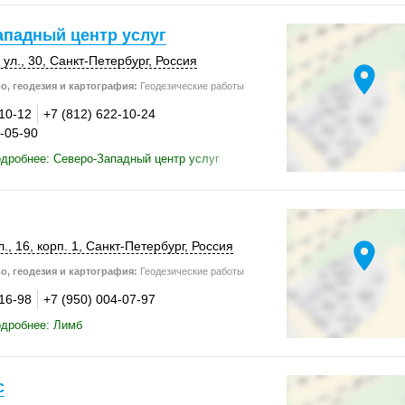
ападный центр услуг
ул., 30,
Санкт-Петербург
,
Россия
location_on
о, геодезия и картография:
Геодезические работы
-10-12
+7 (812) 622-10-24
3-05-90
дробнее: Северо-Западный центр услуг
location_on
., 16
,
корп. 1
,
Санкт-Петербург
,
Россия
о, геодезия и картография:
Геодезические работы
-16-98
+7 (950) 004-07-97
одробнее: Лимб
с