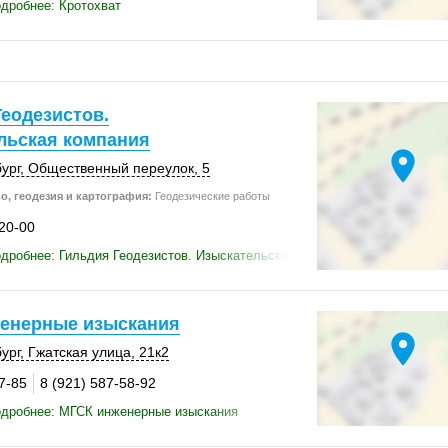
дробнее: Кротохват
еодезистов.
льская компания
location_on
ург
, Общественный переулок, 5
о, геодезия и картография:
Геодезические работы
-20-00
дробнее: Гильдия Геодезистов. Изыскательская компания
енерные изыскания
location_on
ург
,
Гжатская улица
,
21к2
7-85
8 (921) 587-58-92
одробнее: МГСК инженерные изыскания