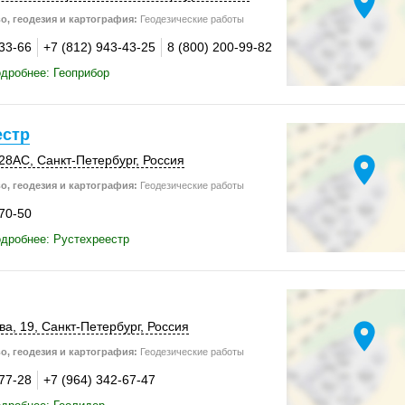
location_on
о, геодезия и картография:
Геодезические работы
-33-66
+7 (812) 943-43-25
8 (800) 200-99-82
дробнее: Геоприбор
естр
location_on
28АС
,
Санкт-Петербург
,
Россия
о, геодезия и картография:
Геодезические работы
-70-50
дробнее: Рустехреестр
location_on
ва, 19
,
Санкт-Петербург
,
Россия
о, геодезия и картография:
Геодезические работы
-77-28
+7 (964) 342-67-47