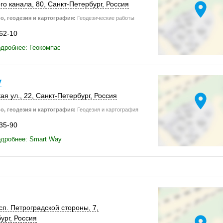
location_on
го канала, 80,
Санкт-Петербург
,
Россия
о, геодезия и картография:
Геодезические работы
-62-10
дробнее: Геокомпас
y
location_on
ая ул., 22,
Санкт-Петербург
,
Россия
о, геодезия и картография:
Геодезия и картография
-35-90
дробнее: Smart Way
п. Петроградской стороны, 7,
ург
,
Россия