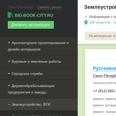
Землеустрой
Санкт-Петербург
Сменить регион
BIG-BOOK-CITY.RU
Информация о п
location_on
166 объектов - с
Добавить организацию
Инженерные и
Архитектурное проектирование и
дизайн интерьеров
Буровые и земляные работы
Русгеоко
Городские службы
Санкт-Петерб
Землеустройств
Деревообрабатывающие
+7 (812) 602
предприятия и заводы
ремонт нивели
Землеустройство, БТИ
ремонт ротаци
ремонт лазерн