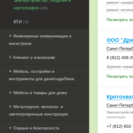
Землеустройство, геодезия и
ремонт лазерн
картография
(166)
ремонт оптиче
Посмотреть по
БТИ
(70)
Инженерные коммуникации и
ООО "Дри
магистрали
Санкт-Петерб
Клининг и альпинизм
8 (812) 408-3
бурение скваж
Мебель, постройки и
Посмотреть п
инструменты для дачи/сада/бани
Мебель и товары для дома
Кротохва
Санкт-Петерб
Металлургия, металло- и
Землеустройств
светопрозрачные конструкции
канализации
+7 (812) 602
Охрана и безопасность