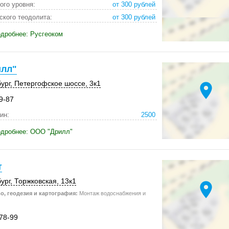
ого уровня:
от 300 рублей
ского теодолита:
от 300 рублей
дробнее: Русгеоком
лл"
ург
,
Петергофское шоссе
,
3к1
location_on
9-87
ин:
2500
одробнее: ООО "Дрилл"
т
ург
,
Торжковская
,
13к1
location_on
о, геодезия и картография:
Монтаж водоснабжения и
-78-99