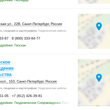
дробнее: Геолидер
location_on
кая ул.
,
22В
,
Санкт-Петербург
,
Россия
о, геодезия и картография:
Геодезические работы
-33-87
8 (800) 333-84-77
дробнее: Геоскан
еское
дение
ьства
location_on
осп.
,
153
,
Санкт-Петербург
,
Россия
о, геодезия и картография:
Геодезические работы
-61-05
+7 (812) 426-39-81
дробнее: Геодезическое Сопровождение Строительства