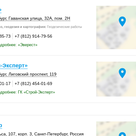
»
location_on
ург
,
Гаванская улица
,
32А
,
пом. 2Н
о, геодезия и картография:
Геодезические работы
-85-73
+7 (812) 914-79-56
дробнее: «Эверест»
й-Эксперт»
location_on
ург
,
Лиговский проспект
,
119
-01-17
+7 (812) 454-01-69
дробнее: ГК «Строй-Эксперт»
р
ьса
,
107
,
корп. 3
,
Санкт-Петербург
,
Россия