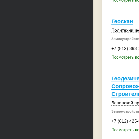
Посмотреть по
Геоскан
Политехничес
Землеустройств
+7 (812) 363
Посмотреть по
Геодезич
Сопровож
Строител
Ленинский пр
Землеустройств
+7 (812) 425
Посмотреть по