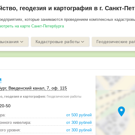
ство, геодезия и картография в г. Санкт-Пе
редприятиях, которые занимаются проведением комплексных кадастровы
мотреть на карте Санкт-Петербурга
зыскания
Кадастровые работы
Геодезические ра
м
ург
,
Введенский канал, 7
,
оф. 115
о, геодезия и картография:
Геодезические работы
-20-50
location_on
ра:
от 500 рублей
онного нивелира:
от 300 рублей
ого уровня:
от 300 рублей