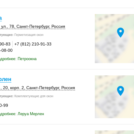
а
ул., 78,
Санкт-Петербург
,
Россия
location_on
тующие:
Герметизация окон
-90-83
+7 (812) 210-91-33
0-08-00
дробнее: Петроокна
рлен
location_on
, 20
,
корп. 2
,
Санкт-Петербург
,
Россия
тующие:
Комплектующие для окон
0-99
одробнее: Леруа Мерлен