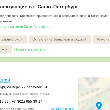
лектующие в г. Санкт-Петербург
едприятиях, где можно приобрести окна различного типа, а также комп
ым ценам
отреть на карте Санкт-Петербурга
тановка окон
Остекление балконов и лоджий
Ремонт 
окон
Показать все теги
Слон
ург
, 2й Верхний переулок 5И
тующие:
Подоконники, откосы, отливы
-18-36
+7 (921) 655-39-17
location_on
зводителя красный слон:
от 40000 р./м.п.