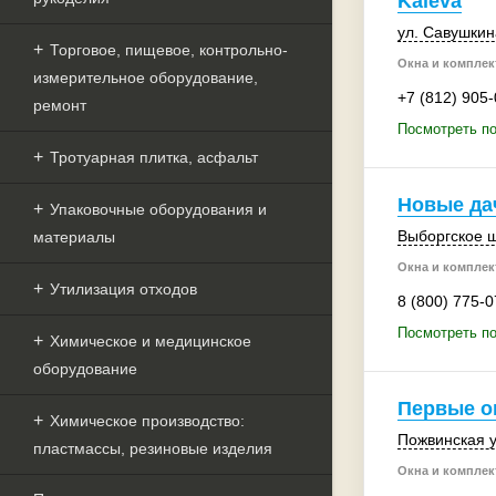
Kaleva
ул. Савушкин
Торговое, пищевое, контрольно-
Окна и комплек
измерительное оборудование,
+7 (812) 905
ремонт
Посмотреть по
Тротуарная плитка, асфальт
Новые да
Упаковочные оборудования и
Выборгское ш
материалы
Окна и комплек
Утилизация отходов
8 (800) 775-0
Посмотреть по
Химическое и медицинское
оборудование
Первые о
Химическое производство:
Пожвинская у
пластмассы, резиновые изделия
Окна и комплек