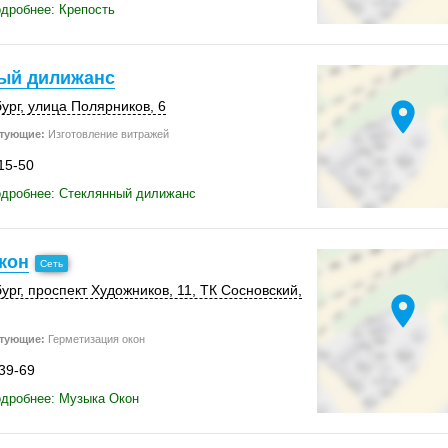
дробнее: Крепость
ый дилижанс
location_on
ург
,
улица Полярников, 6
тующие:
Изготовление витражей
15-50
одробнее: Стеклянный дилижанс
кон
ург
, проспект Художников, 11,
ТК Сосновский
,
location_on
тующие:
Герметизация окон
-39-69
одробнее: Музыка Окон