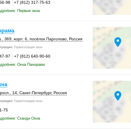
-66-98
+7 (812) 317-75-63
дробнее: Первые окна
орама
location_on
.
,
369
,
корп. 6
,
посёлок Парголово
,
Россия
тующие:
Герметизация окон
-47-97
+7 (812) 640-90-60
одробнее: Окна Панорама
кна
location_on
росп., 14,
Санкт-Петербург
,
Россия
тующие:
Герметизация окон
1-75
дробнее: Сканди Окна