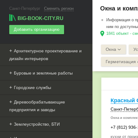
Окна и комп
Санкт-Петербург
Сменить регион
BIG-BOOK-CITY.RU
Информация о пр
ним по доступн
Добавить организацию
location_on
1841 объект - см
Окна
Ус
Архитектурное проектирование и
дизайн интерьеров
Герметизация 
Буровые и земляные работы
Городские службы
Красный 
Деревообрабатывающие
Санкт-Петерб
предприятия и заводы
Окна и комплек
Землеустройство, БТИ
+7 (812) 936
кухни от прои