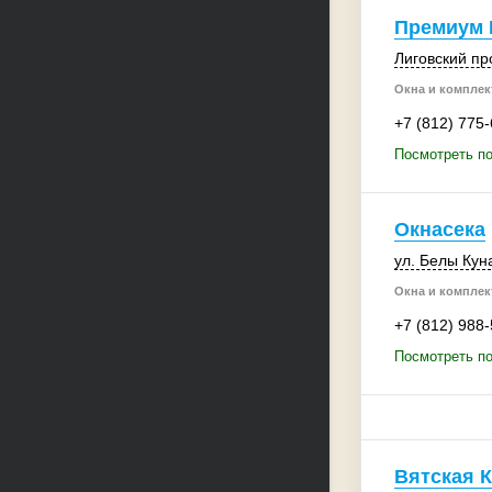
Премиум 
Лиговский пр
Окна и комплек
+7 (812) 775
Посмотреть п
Окнасека
ул. Белы Куна
Окна и комплек
+7 (812) 988
Посмотреть по
Вятская 