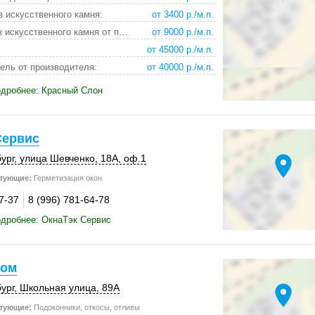
з искусственного камня:
от 3400 р./м.п.
столешницы из искусственного камня от производител:
от 9000 р./м.п.
от 45000 р./м.п.
ель от производителя:
от 40000 р./м.п.
одробнее: Красный Слон
Сервис
location_on
ург
,
улица Шевченко
,
18А
,
оф.1
тующие:
Герметизация окон
7-37
8 (996) 781-64-78
дробнее: ОкнаТэк Сервис
Дом
location_on
ург
,
Школьная улица
,
89А
тующие:
Подоконники, откосы, отливы