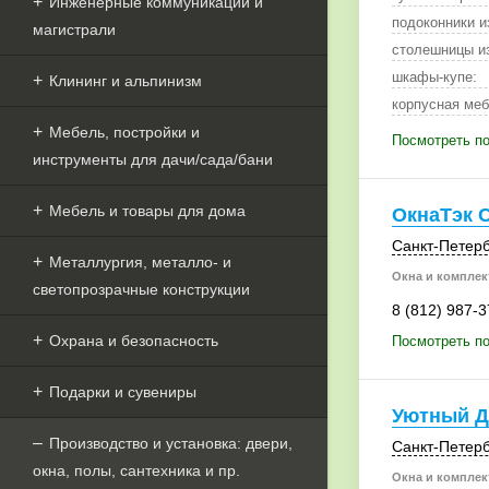
Инженерные коммуникации и
подоконники и
магистрали
шкафы-купе:
Клининг и альпинизм
корпусная меб
Мебель, постройки и
Посмотреть п
инструменты для дачи/сада/бани
Мебель и товары для дома
ОкнаТэк 
Санкт-Петерб
Металлургия, металло- и
Окна и комплек
светопрозрачные конструкции
8 (812) 987-3
Охрана и безопасность
Посмотреть по
Подарки и сувениры
Уютный 
Производство и установка: двери,
Санкт-Петерб
окна, полы, сантехника и пр.
Окна и комплек