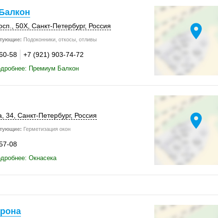
Балкон
location_on
осп.
,
50Х
,
Санкт-Петербург
,
Россия
тующие:
Подоконники, откосы, отливы
-60-58
+7 (921) 903-74-72
одробнее: Премиум Балкон
location_on
, 34
,
Санкт-Петербург
,
Россия
тующие:
Герметизация окон
-57-08
дробнее: Окнасека
Крона