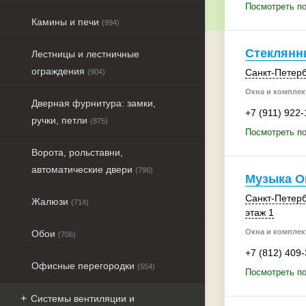
Посмотреть по
Камины и печи
(994)
Стеклянн
Лестницы и лестничные
ограждения
Санкт-Петерб
(904)
Окна и комплек
Дверная фурнитура: замки,
+7 (911) 922-
ручки, петли
(875)
Посмотреть п
Ворота, рольставни,
автоматические двери
(796)
Музыка О
Санкт-Петерб
Жалюзи
(714)
этаж 1
Окна и комплек
Обои
(706)
+7 (812) 409
Офисные перегородки
(554)
Посмотреть п
Системы вентиляции и