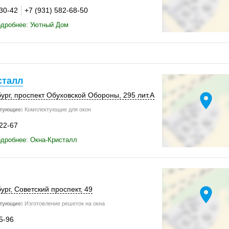
-30-42
+7 (931) 582-68-50
одробнее: Уютный Дом
сталл
location_on
ург
, проспект Обуховской Обороны,
295 лит.А
тующие:
Комплектующие для окон
-22-67
дробнее: Окна-Кристалл
location_on
ург
, Советский проспект, 49
тующие:
Изготовление решеток на окна
5-96