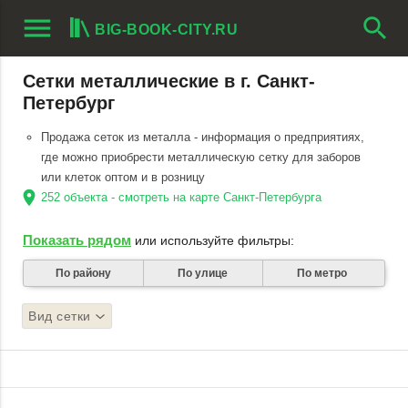
menu
search
BIG-BOOK-CITY.RU
Сетки металлические в г. Санкт-
Петербург
Продажа сеток из металла - информация о предприятиях,
где можно приобрести металлическую сетку для заборов
или клеток оптом и в розницу
location_on
252 объекта - смотреть на карте Санкт-Петербурга
Показать рядом
или используйте фильтры:
По району
По улице
По метро
Вид сетки